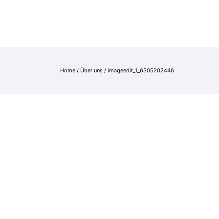
NGEN
REFERENZEN
ÜBER UNS
KONTAKT
Home
/
Über uns
/
imageedit_1_6305202446