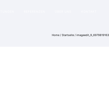
STUNGEN
REFERENZEN
ÜBER UNS
KONTAKT
Home
/
Startseite
/
imageedit_9_6979819163