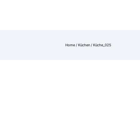
NGEN
REFERENZEN
ÜBER UNS
KONTAKT
Home
/
Küchen
/
Küche_025