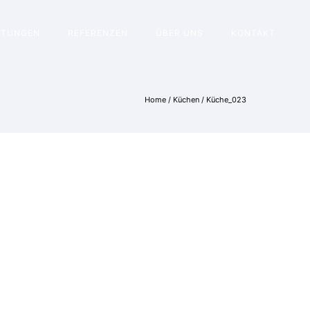
STUNGEN
REFERENZEN
ÜBER UNS
KONTAKT
Home
/
Küchen
/
Küche_023