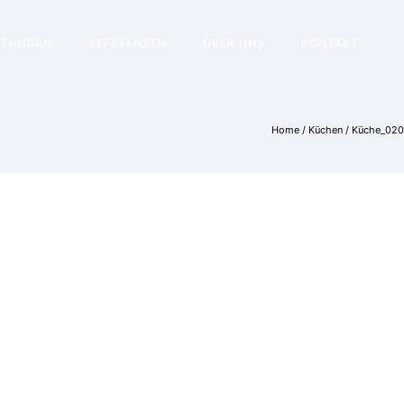
STUNGEN
REFERENZEN
ÜBER UNS
KONTAKT
Home
/
Küchen
/
Küche_020