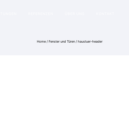
STUNGEN
REFERENZEN
ÜBER UNS
KONTAKT
Home
/
Fenster und Türen
/
haustuer-header